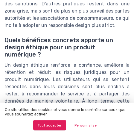
des sanctions. D’autres pratiques restent dans une
zone grise, mais sont de plus en plus surveillées par les
autorités et les associations de consommateurs, ce qui
incite à adopter un responsible design plus strict.
Quels bénéfices concrets apporte un
design éthique pour un produit
numérique ?
Un design éthique renforce la confiance, améliore la
rétention et réduit les risques juridiques pour un
produit numérique. Les utilisateurs qui se sentent
respectés dans leurs décisions sont plus enclins à
rester, à recommander le service et à partager des
données de manière volontaire. À long terme, cette
approche de responsible design et de digital ethics
Ce site utilise des cookies et vous donne le contrôle sur ceux que
vous souhaitez activer
crée un avantage compétitif durable, bien au delà des
gains de conversion immédiats promis par les dark
Tout accepter
Personnaliser
patterns et autres manipulations UX.