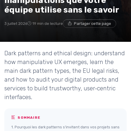
manipulations que votre
équipe utilise sans le savoir
3 juillet 2026
19 min de lecture
Partager cette page
Dark patterns and ethical design: understand
how manipulative UX emerges, learn the
main dark pattern types, the EU legal risks,
and how to audit your digital products and
services to build trustworthy, user‑centric
interfaces.
SOMMAIRE
1. Pourquoi les dark patterns s’invitent dans vos projets sans