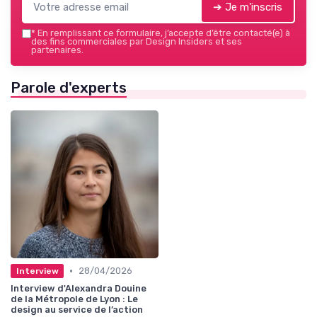
➔ Je m'inscris
*
En remplissant ce formulaire, j’accepte d’être contacté(e) à
des fins commerciales par Design Insiders et ses
partenaires.
Parole d'experts
•
28/04/2026
Interview
Interview d'Alexandra Douine
de la Métropole de Lyon : Le
design au service de l’action