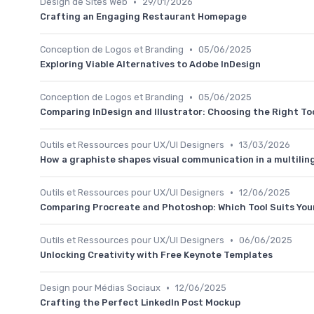
•
Design de Sites Web
29/01/2026
Crafting an Engaging Restaurant Homepage
•
Conception de Logos et Branding
05/06/2025
Exploring Viable Alternatives to Adobe InDesign
•
Conception de Logos et Branding
05/06/2025
Comparing InDesign and Illustrator: Choosing the Right To
•
Outils et Ressources pour UX/UI Designers
13/03/2026
How a graphiste shapes visual communication in a multilin
•
Outils et Ressources pour UX/UI Designers
12/06/2025
Comparing Procreate and Photoshop: Which Tool Suits You
•
Outils et Ressources pour UX/UI Designers
06/06/2025
Unlocking Creativity with Free Keynote Templates
•
Design pour Médias Sociaux
12/06/2025
Crafting the Perfect LinkedIn Post Mockup