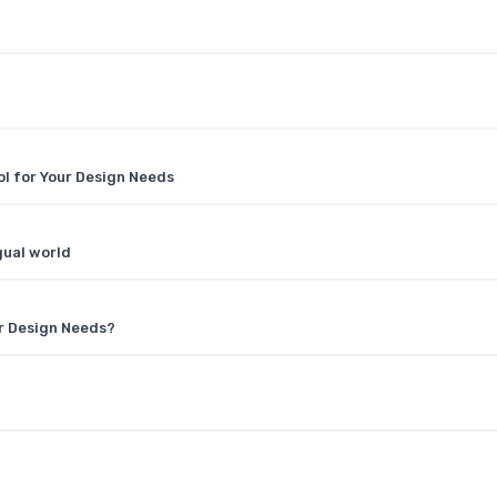
ol for Your Design Needs
gual world
r Design Needs?