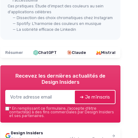
l'accessibilité
Cas pratiques: Étude d'impact des couleurs au sein
d'applications célèbres
— Dissection des choix chromatiques chez Instagram
— Spotify: L'harmonie des couleurs en musique
— La sobriété efficace de Linkedin
Résumer
ChatGPT
Claude
Mistral
Recevez les dernières actualités de
Design Insiders
➔ Je m'inscris
*
En remplissant ce formulaire, j’accepte d’être
contacté(e) à des fins commerciales par Design Insiders
et ses partenaires.
Design Insiders