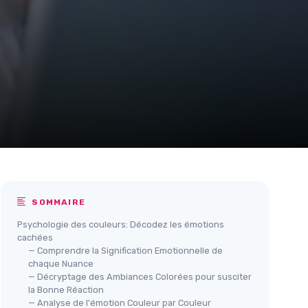
SOMMAIRE
Psychologie des couleurs: Décodez les émotions
cachées
— Comprendre la Signification Emotionnelle de
chaque Nuance
— Décryptage des Ambiances Colorées pour susciter
la Bonne Réaction
— Analyse de l'émotion Couleur par Couleur