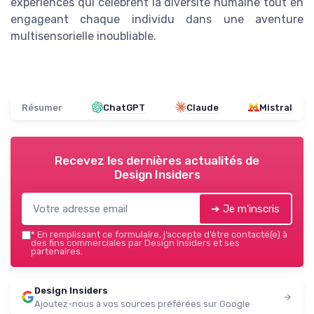
expériences qui célèbrent la diversité humaine tout en
engageant chaque individu dans une aventure
multisensorielle inoubliable.
Résumer
ChatGPT
Claude
Mistral
Recevez les dernières actualités de
Design Insiders
➔ Je m'inscris
*
En remplissant ce formulaire, j’accepte d’être contacté(e) à
des fins commerciales par Design Insiders et ses
partenaires.
Design Insiders
Ajoutez-nous à vos sources préférées sur Google