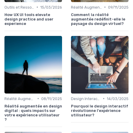
•
•
Outils et Ressources pour UX/UI Designers
15/03/2026
Réalité Augmentée et Design Virtuel
09/11/2025
How UX UI tools elevate
Comment la réalité
design practice and user
augmentée redéfinit-elle le
experience
paysage du design virtuel?
•
•
Réalité Augmentée et Design Virtuel
08/11/2025
Design Interactif
14/03/2025
Réalité augmentée en design
Pourquoi le design interactif
digital : quels impacts sur
révolutionne l'expérience
votre expérience utilisateur
utilisateur?
?