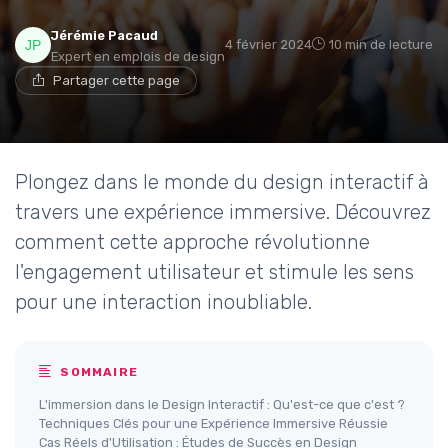
Jérémie Pacaud
4 février 2024
10 min de lecture
Expert en emplois de design
Partager cette page
Plongez dans le monde du design interactif à
travers une expérience immersive. Découvrez
comment cette approche révolutionne
l'engagement utilisateur et stimule les sens
pour une interaction inoubliable.
SOMMAIRE
L'immersion dans le Design Interactif : Qu'est-ce que c'est ?
Techniques Clés pour une Expérience Immersive Réussie
Cas Réels d'Utilisation : Études de Succès en Design