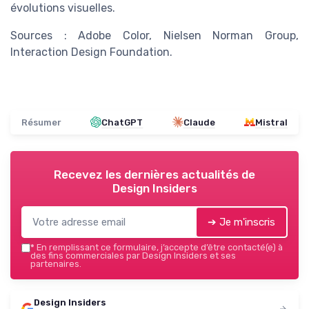
évolutions visuelles.
Sources : Adobe Color, Nielsen Norman Group,
Interaction Design Foundation.
Résumer
ChatGPT
Claude
Mistral
Recevez les dernières actualités de
Design Insiders
➔ Je m'inscris
*
En remplissant ce formulaire, j’accepte d’être contacté(e) à
des fins commerciales par Design Insiders et ses
partenaires.
Design Insiders