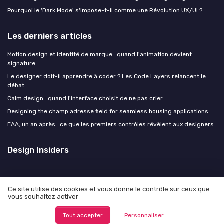
Pourquoi le 'Dark Mode' s'impose-t-il comme une Révolution UX/UI ?
Les derniers articles
Motion design et identité de marque : quand l'animation devient
signature
Le designer doit-il apprendre à coder ? Les Code Layers relancent le
débat
Calm design : quand l'interface choisit de ne pas crier
Designing the champ adresse field for seamless housing applications
EAA, un an après : ce que les premiers contrôles révèlent aux designers
Design Insiders
Ce site utilise des cookies et vous donne le contrôle sur ceux que
vous souhaitez activer
Mentions légales
Politique de confidentialité
© Design Insiders 2026
Tout accepter
Personnaliser