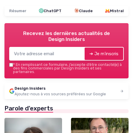
Résumer
ChatGPT
Claude
Mistral
Recevez les dernières actualités de
Design Insiders
➔ Je m'inscris
*
En remplissant ce formulaire, j’accepte d’être contacté(e) à
des fins commerciales par Design Insiders et ses
partenaires.
Design Insiders
Ajoutez-nous à vos sources préférées sur Google
Parole d'experts