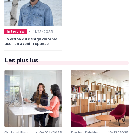
•
11/12/2025
Interview
La vision du design durable
pour un avenir repensé
Les plus lus
•
•
Outils et Ressources pour UX/UI Designers
06/06/2025
Design Thinking et Stratégies UX
19/12/2025