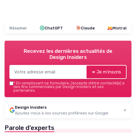
Résumer
ChatGPT
Claude
Mistral
Recevez les dernières actualités de
Design Insiders
➔ Je m'inscris
*
En remplissant ce formulaire, j’accepte d’être contacté(e) à
des fins commerciales par Design Insiders et ses
partenaires.
Design Insiders
Ajoutez-nous à vos sources préférées sur Google
Parole d'experts