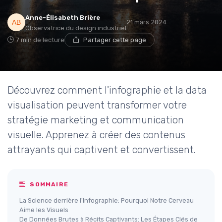
Anne-Élisabeth Brière
21 mars 2024
Observatrice du design industriel
7 min de lecture
Partager cette page
Découvrez comment l'infographie et la data
visualisation peuvent transformer votre
stratégie marketing et communication
visuelle. Apprenez à créer des contenus
attrayants qui captivent et convertissent.
SOMMAIRE
La Science derrière l'Infographie: Pourquoi Notre Cerveau
Aime les Visuels
De Données Brutes à Récits Captivants: Les Étapes Clés de