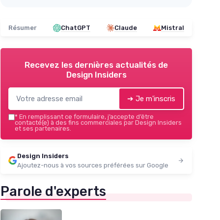
Résumer
ChatGPT
Claude
Mistral
Recevez les dernières actualités de
Design Insiders
➔ Je m'inscris
*
En remplissant ce formulaire, j’accepte d’être
contacté(e) à des fins commerciales par Design Insiders
et ses partenaires.
Design Insiders
Ajoutez-nous à vos sources préférées sur Google
Parole d'experts