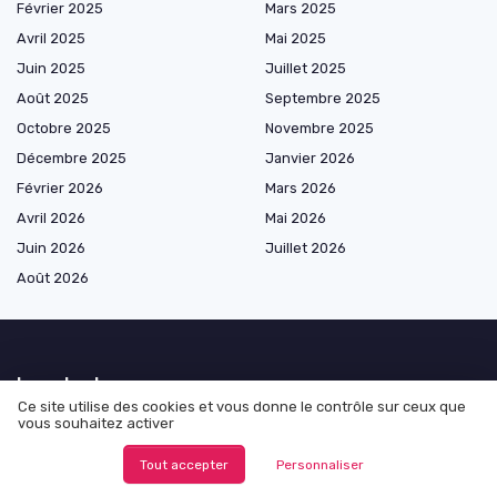
Février 2025
Mars 2025
Avril 2025
Mai 2025
Juin 2025
Juillet 2025
Août 2025
Septembre 2025
Octobre 2025
Novembre 2025
Décembre 2025
Janvier 2026
Février 2026
Mars 2026
Avril 2026
Mai 2026
Juin 2026
Juillet 2026
Août 2026
Les plus lus
Ce site utilise des cookies et vous donne le contrôle sur ceux que
vous souhaitez activer
Exploring Alternatives to InDesign for Designers
Understanding thumbnail sketches and their role in the design process
Tout accepter
Personnaliser
How to Display Angles in Adobe Illustrator