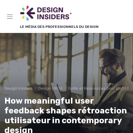
Panneau de gestion des cookies
LE MÉDIA DES PROFESSIONNELS DU DESIGN
Design Insiders
Design UX/UI
Outils et Ressources pour UX/UI De
How meaningful user
feedback shapes rétroaction
utilisateur in contemporary
design