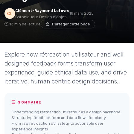
Clément-Raymond Lefevre
18 mars 2025
Chroniqueur Design d'objet
13 min de lecture
Partager cette page
Explore how rétroaction utilisateur and well
designed feedback forms transform user
experience, guide ethical data use, and drive
iterative, human centric design decisions.
SOMMAIRE
Understanding rétroaction utilisateur as a design backbone
Structuring feedback form and data flows for clarity
From raw rétroaction utilisateur to actionable user
experience insights