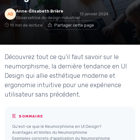
Anne-Élisabeth Brière
13 janvier 2024
Observatrice du design industriel
10 min de lecture
Partager cette page
Découvrez tout ce qu'il faut savoir sur le
neumorphisme, la dernière tendance en UI
Design qui allie esthétique moderne et
ergonomie intuitive pour une expérience
utilisateur sans précédent.
SOMMAIRE
Qu'est-ce que le Neumorphisme en UI Design?
Avantages et limites du Neumorphisme
Exemples concrets d'application du Neumorphisme