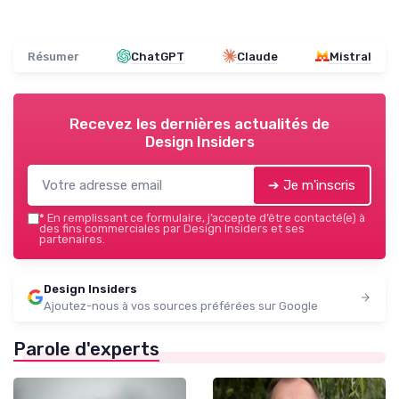
Résumer
ChatGPT
Claude
Mistral
Recevez les dernières actualités de
Design Insiders
➔ Je m'inscris
*
En remplissant ce formulaire, j’accepte d’être contacté(e) à
des fins commerciales par Design Insiders et ses
partenaires.
Design Insiders
Ajoutez-nous à vos sources préférées sur Google
Parole d'experts