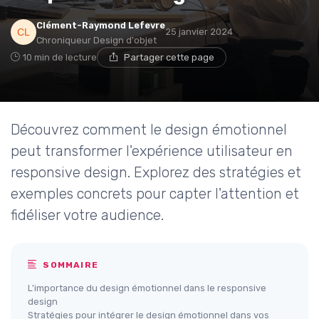
Clément-Raymond Lefevre
25 janvier 2024
Chroniqueur Design d'objet
10 min de lecture
Partager cette page
Découvrez comment le design émotionnel
peut transformer l'expérience utilisateur en
responsive design. Explorez des stratégies et
exemples concrets pour capter l'attention et
fidéliser votre audience.
SOMMAIRE
L'importance du design émotionnel dans le responsive
design
Stratégies pour intégrer le design émotionnel dans vos