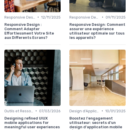
•
•
Responsive Design
12/11/2025
Responsive Design
09/11/2025
Responsive Design :
Responsive Design: Comment
Comment Adapter
assurer une expérience
Effortlessment Votre Site
utilisateur optimale sur tous
aux Differents Ecrans?
les appareils?
•
•
Outils et Ressources pour UX/UI Designers
07/03/2026
Design d'Applications Mobiles
10/01/2025
Designing refined UIUX
Boostez l'engagement
mobile applications for
utilisateur: secrets d'un
meaningful user experiences
design d'application mobile